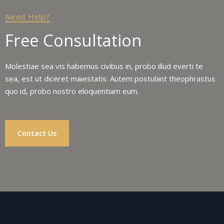
Need Help?
Free Consultation
Molestiae sea vis habemus civibus in, probo illud everti te
sea, est ut diceret maiestatis. Autem postulant theophrastus
quo id, probo nostro eloquentiam eum.
Contact Us