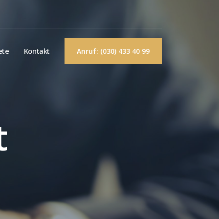
ete
Kontakt
Anruf: (030) 433 40 99
t