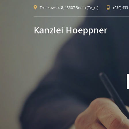
Treskowstr. 8, 13507 Berlin (Tegel)
(030) 433
Kanzlei Hoeppner